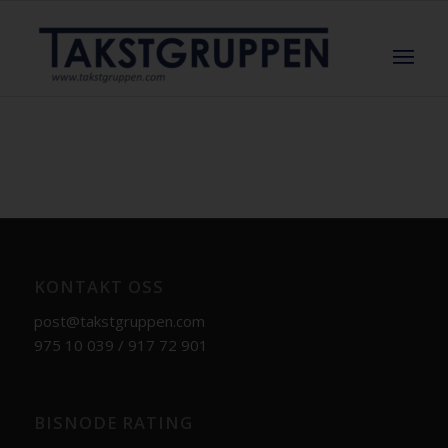
KONTAKT OSS
post@takstgruppen.com
975 10 039 / 917 72 901
BISNODE RATING