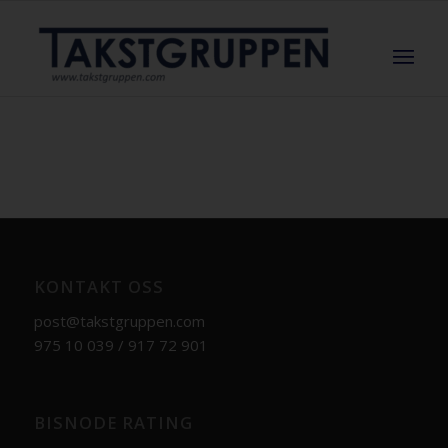
KONTAKT OSS
post@takstgruppen.com
975 10 039 / 917 72 901
BISNODE RATING