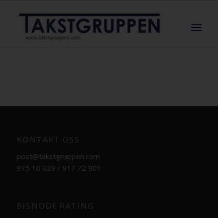
KONTAKT OSS
post@takstgruppen.com
975 10 039 / 917 72 901
BISNODE RATING