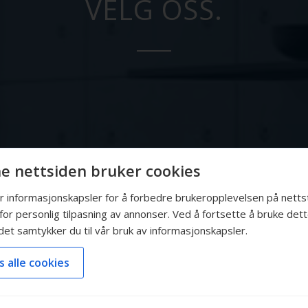
VELG OSS.
e nettsiden bruker cookies
er informasjonskapsler for å forbedre brukeropplevelsen på nett
for personlig tilpasning av annonser. Ved å fortsette å bruke det
det samtykker du til vår bruk av informasjonskapsler.
s alle cookies