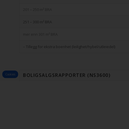
201 – 250 m² BRA
251 – 300 m² BRA
mer enn 301 m² BRA
– Tillegg for ekstra boenhet (leilighet/hybel/utleiedel)
BOLIGSALGSRAPPORTER (NS3600)
Cookies
Leiligheter etter avtale – fra
Enebolig / rekkehus / del av tomannsbolig og flermannsbolig 
TILLEGG VED BOLIGSALGSRAPPORTER
-Tillegg for hullboring