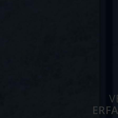
V
ERFA