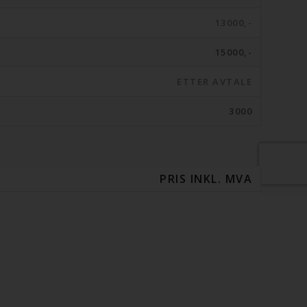
13000,-
15000,-
ETTER AVTALE
3000
PRIS INKL. MVA
9500,-
15000,-
850,-