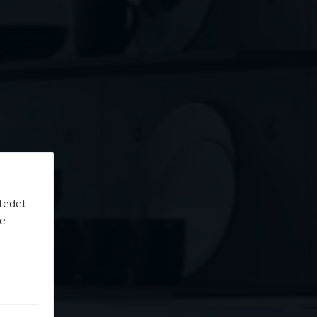
stedet
te