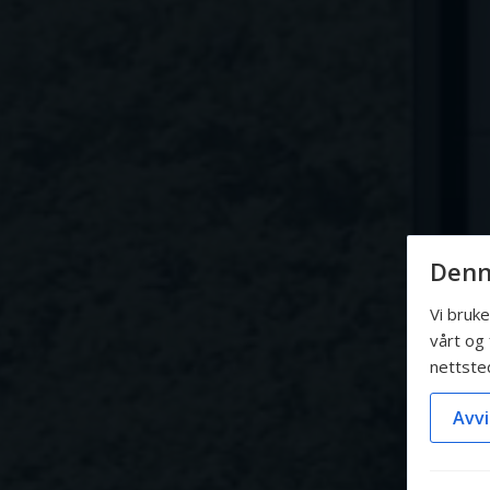
Denn
Vi bruk
vårt og 
nettste
Avvi