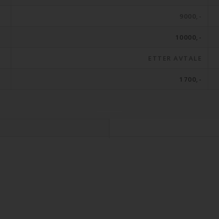
9000,-
10000,-
ETTER AVTALE
1700,-
etter avtale – fra