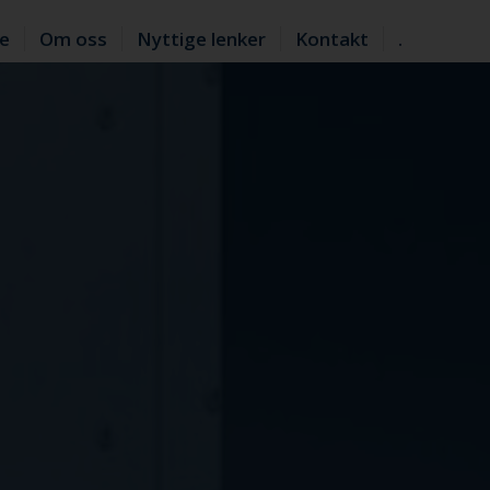
te
Om oss
Nyttige lenker
Kontakt
.