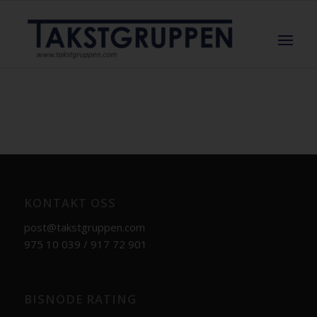
KONTAKT OSS
post@takstgruppen.com
975 10 039 / 917 72 901
BISNODE RATING