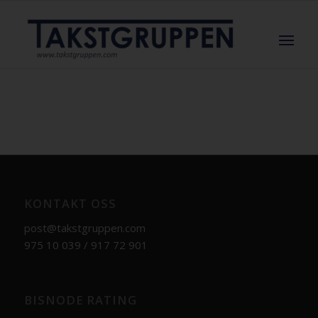
KONTAKT OSS
post@takstgruppen.com
975 10 039 / 917 72 901
BISNODE RATING