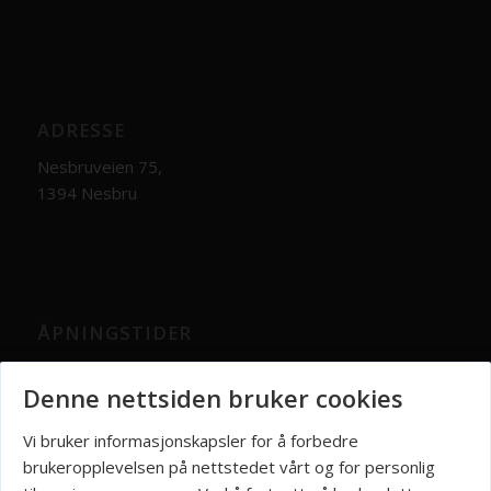
ADRESSE
Nesbruveien 75,
1394 Nesbru
ÅPNINGSTIDER
Man – Fre: 08:00 – 16:00
Denne nettsiden bruker cookies
Lør – Søn: Stengt
Vi bruker informasjonskapsler for å forbedre
brukeropplevelsen på nettstedet vårt og for personlig