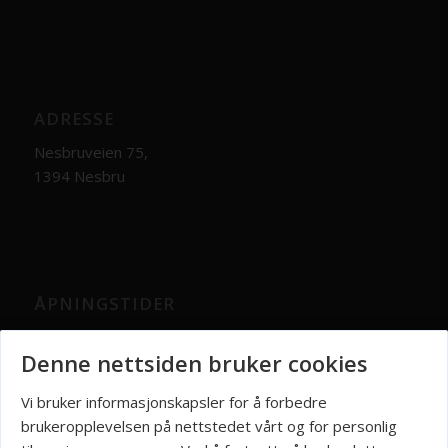
ADRESSE
Nesbruveien 75,
1394 Nesbru
ÅPNINGSTIDER
Man – Fre: 08:00 – 16:00
Denne nettsiden bruker cookies
Lør – Søn: Stengt
Vi bruker informasjonskapsler for å forbedre
brukeropplevelsen på nettstedet vårt og for personlig