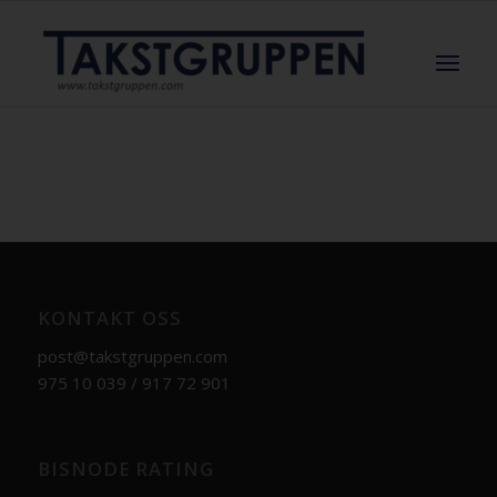
KONTAKT OSS
post@takstgruppen.com
975 10 039 / 917 72 901
BISNODE RATING