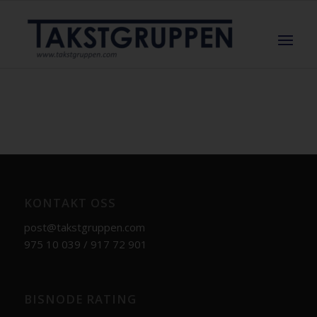
KONTAKT OSS
post@takstgruppen.com
975 10 039 / 917 72 901
BISNODE RATING