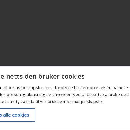
e nettsiden bruker cookies
er informasjonskapsler for å forbedre brukeropplevelsen på nett
for personlig tilpasning av annonser. Ved å fortsette å bruke det
det samtykker du til vår bruk av informasjonskapsler.
s alle cookies