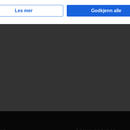
Les mer
Godkjenn alle