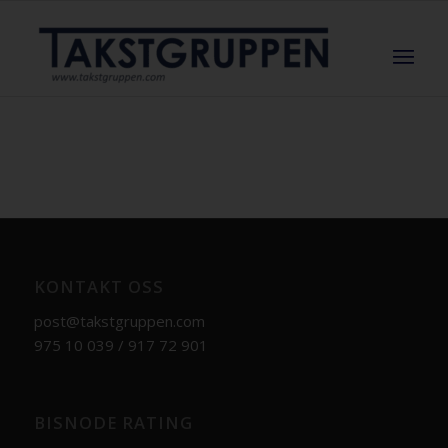
KONTAKT OSS
post@takstgruppen.com
975 10 039 / 917 72 901
BISNODE RATING