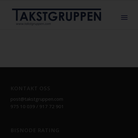
KONTAKT OSS
post@takstgruppen.com
975 10 039 / 917 72 901
BISNODE RATING