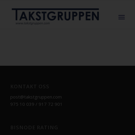
KONTAKT OSS
post@takstgruppen.com
975 10 039 / 917 72 901
BISNODE RATING