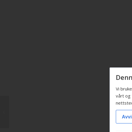
Denn
Vi bruk
vårt og 
nettste
Odblokuj najlepszą wirtualną
platformę kasyn z K1
Avvi