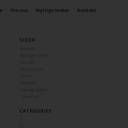
te
Om oss
Nyttige lenker
Kontakt
.
SIDER
Kontakt
Nyttige lenker
Om oss
Personvern
Priser
Prisliste
Takstgruppen
Tjenester
CATEGORIES
1
67