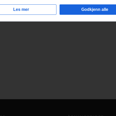
Les mer
Godkjenn alle