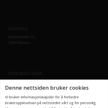
ADRESSE
Nesbruveien 75,
1394 Nesbru
ÅPNINGSTIDER
Man – Fre: 08:00 – 16:00
Denne nettsiden bruker cookies
Lør – Søn: Stengt
Vi bruker informasjonskapsler for å forbedre
brukeropplevelsen på nettstedet vårt og for personlig