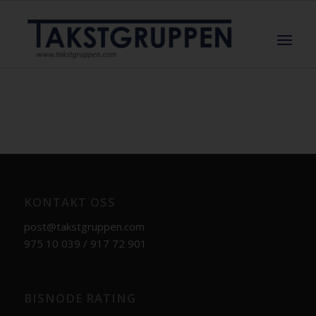
KONTAKT OSS
post@takstgruppen.com
975 10 039 / 917 72 901
BISNODE RATING