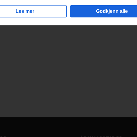
Les mer
Godkjenn alle