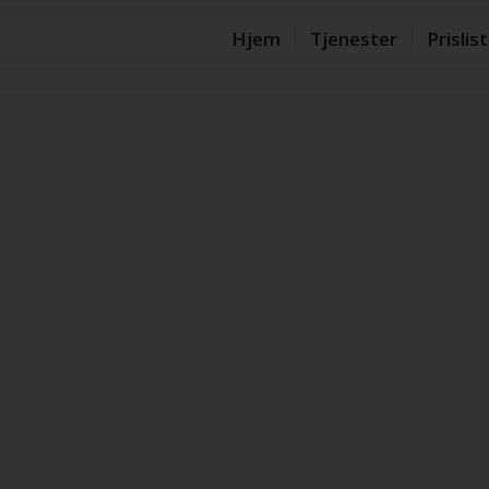
Hjem
Tjenester
Prislis