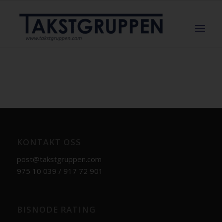
KONTAKT OSS
post@takstgruppen.com
975 10 039 / 917 72 901
BISNODE RATING