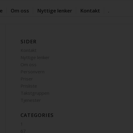
te
Om oss
Nyttige lenker
Kontakt
.
SIDER
Kontakt
Nyttige lenker
Om oss
Personvern
Priser
Prisliste
Takstgruppen
Tjenester
CATEGORIES
1
67