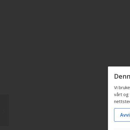
Denn
Vi bruk
vårt og 
nettste
Doświadcz elitarnej przygody
igaming z K1
Avvi