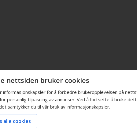
e nettsiden bruker cookies
er informasjonskapsler for å forbedre brukeropplevelsen på nett
for personlig tilpasning av annonser. Ved å fortsette å bruke det
det samtykker du til vår bruk av informasjonskapsler.
s alle cookies