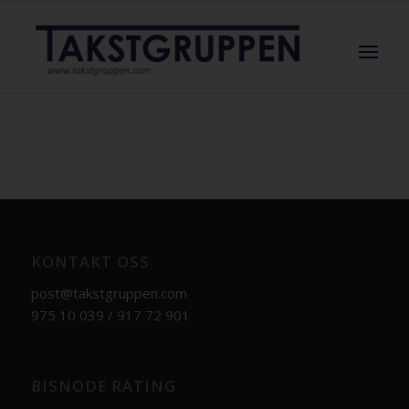
KONTAKT OSS
post@takstgruppen.com
975 10 039 / 917 72 901
BISNODE RATING