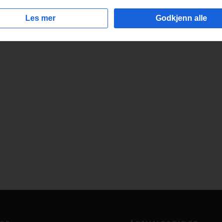
Les mer
Godkjenn alle