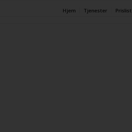
Hjem
Tjenester
Prislis