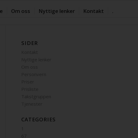
te
Om oss
Nyttige lenker
Kontakt
.
SIDER
Kontakt
Nyttige lenker
Om oss
Personvern
Priser
Prisliste
Takstgruppen
Tjenester
CATEGORIES
1
67