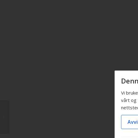
Denn
Vi bruk
vårt og 
nettste
Alexander Casino 150% de bonus
sur premier dépôt depuis.5079
Avvi