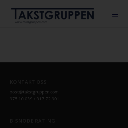
KONTAKT OSS
post@takstgruppen.com
975 10 039 / 917 72 901
BISNODE RATING