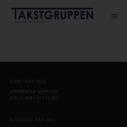
KONTAKT OSS
post@takstgruppen.com
975 10 039 / 917 72 901
BISNODE RATING