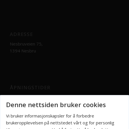
ADRESSE
Nesbruveien 75,
1394 Nesbru
ÅPNINGSTIDER
Man – Fre: 08:00 – 16:00
Denne nettsiden bruker cookies
Lør – Søn: Stengt
Vi bruker informasjonskapsler for å forbedre
brukeropplevelsen på nettstedet vårt og for personlig