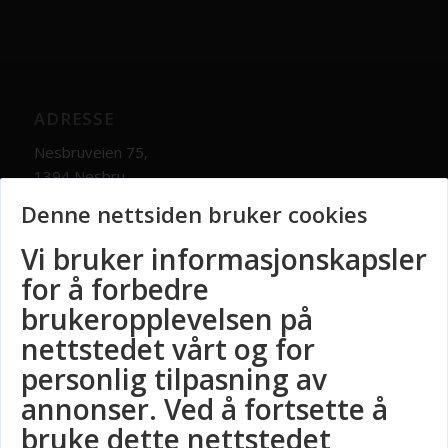
ADRESSE
Nesbruveien 75,
1394 Nesbru
Denne nettsiden bruker cookies
Vi bruker informasjonskapsler
for å forbedre
ÅPNINGSTIDER
brukeropplevelsen på
Man – Fre: 08:00 – 16:00
nettstedet vårt og for
Lør – Søn: Stengt
personlig tilpasning av
annonser. Ved å fortsette å
bruke dette nettstedet