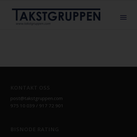
KONTAKT OSS
post@takstgruppen.com
975 10 039 / 917 72 901
BISNODE RATING