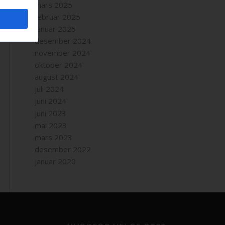
mars 2025
februar 2025
januar 2025
desember 2024
november 2024
oktober 2024
august 2024
juli 2024
juni 2024
juni 2023
mai 2023
mars 2023
desember 2022
januar 2020