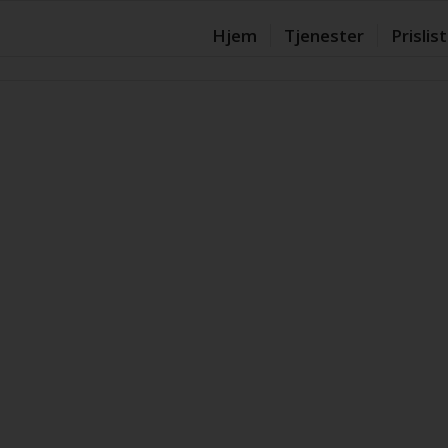
Hjem
Tjenester
Prislis