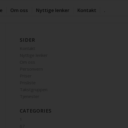
te
Om oss
Nyttige lenker
Kontakt
.
SIDER
Kontakt
Nyttige lenker
Om oss
Personvern
Priser
Prisliste
Takstgruppen
Tjenester
CATEGORIES
1
67