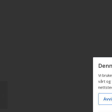
Denn
Vi bruk
vårt og 
nettste
Betting sites UK Safe and Secure
Options.796
Avvi