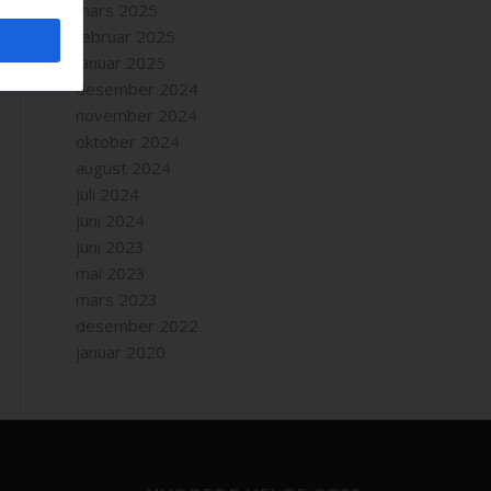
mars 2025
februar 2025
januar 2025
desember 2024
november 2024
oktober 2024
august 2024
juli 2024
juni 2024
juni 2023
mai 2023
mars 2023
desember 2022
januar 2020