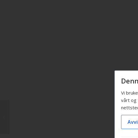
Denn
Vi bruk
vårt og 
nettste
We88 คาสิโนสดในประเทศไทย 823
Avvi