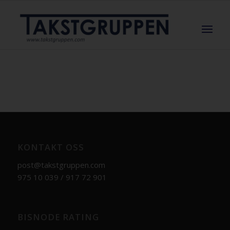
KONTAKT OSS
post@takstgruppen.com
975 10 039 / 917 72 901
BISNODE RATING