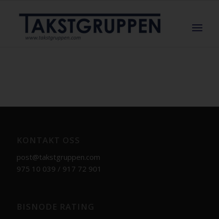
KONTAKT OSS
post@takstgruppen.com
975 10 039 / 917 72 901
BISNODE RATING