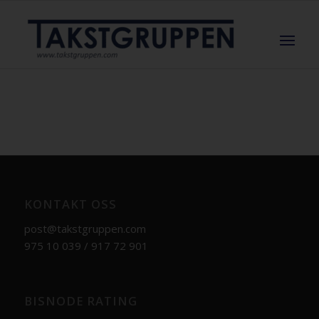
KONTAKT OSS
post@takstgruppen.com
975 10 039 / 917 72 901
BISNODE RATING