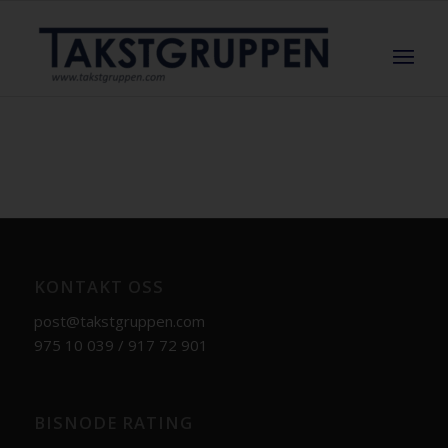
KONTAKT OSS
post@takstgruppen.com
975 10 039 / 917 72 901
BISNODE RATING