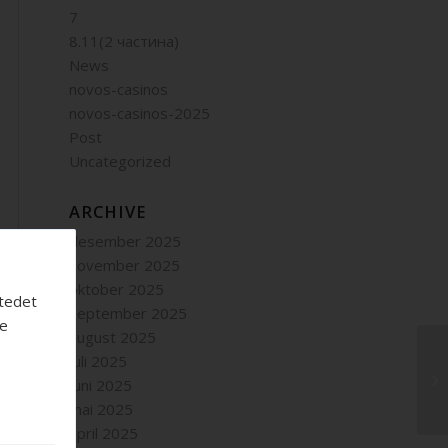
7
8.11(2 частина)
News
novos-casinos
novos-casinos-2025
Post
Uncategorized
ARCHIVE
desember 2025
november 2025
oktober 2025
stedet
september 2025
te
august 2025
Te
juli 2025
Zu
juni 2025
ko
mai 2025
april 2025