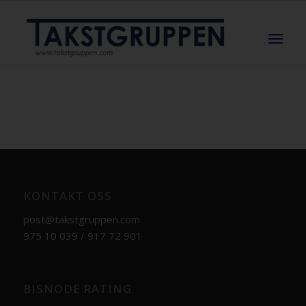
KONTAKT OSS
post@takstgruppen.com
975 10 039 / 917 72 901
BISNODE RATING