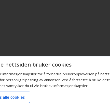
e nettsiden bruker cookies
er informasjonskapsler for å forbedre brukeropplevelsen på nett
for personlig tilpasning av annonser. Ved å fortsette å bruke det
det samtykker du til vår bruk av informasjonskapsler.
s alle cookies