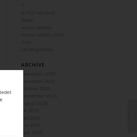
7
8.11(2 частина)
News
novos-casinos
novos-casinos-2025
Post
Uncategorized
ARCHIVE
desember 2025
november 2025
oktober 2025
stedet
september 2025
te
august 2025
An
juli 2025
Th
juni 2025
In.
mai 2025
april 2025