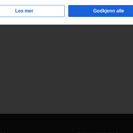
Les mer
Godkjenn alle