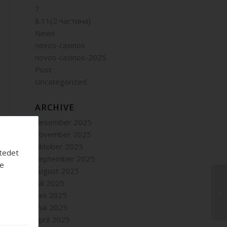
7
8.11(2 частина)
News
novos-casinos
novos-casinos-2025
Post
Uncategorized
ARCHIVE
desember 2025
november 2025
oktober 2025
stedet
september 2025
te
august 2025
Ga
juli 2025
in
juni 2025
Ad
mai 2025
april 2025