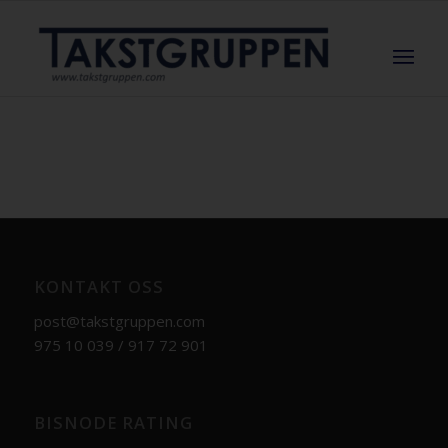
KONTAKT OSS
post@takstgruppen.com
975 10 039 / 917 72 901
BISNODE RATING