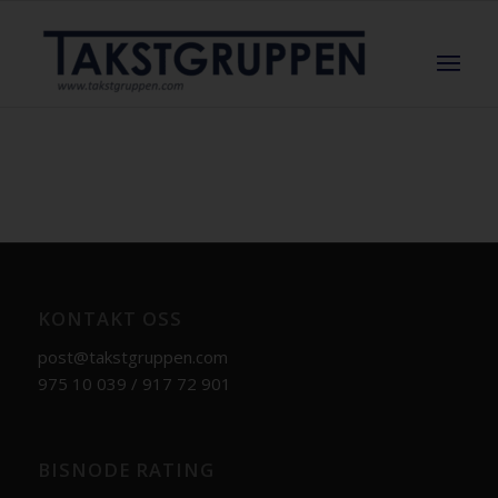
KONTAKT OSS
post@takstgruppen.com
975 10 039 / 917 72 901
BISNODE RATING