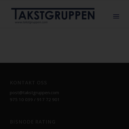
KONTAKT OSS
post@takstgruppen.com
975 10 039 / 917 72 901
BISNODE RATING